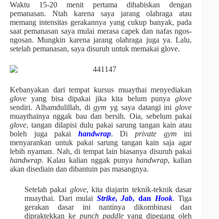
Waktu 15-20 menit pertama dihabiskan dengan
pemanasan. Ntah karena saya jarang olahraga atau
memang intensitas gerakannya yang cukup banyak, pada
saat pemanasan saya mulai merasa capek dan nafas ngos-
ngosan. Mungkin karena jarang olahraga juga ya. Lalu,
setelah pemanasan, saya disuruh untuk memakai glove.
Kebanyakan dari tempat kursus muaythai menyediakan
glove
yang bisa dipakai jika kita belum punya
glove
sendiri. Alhamdulillah, di
gym
yg saya datangi ini
glove
muaythainya nggak bau dan bersih. Oia, sebelum pakai
glove
, tangan dilapisi dulu pakai sarung tangan kain atau
boleh juga pakai
handwrap
. Di
private gym
ini
menyarankan untuk pakai sarung tangan kain saja agar
lebih nyaman. Nah, di tempat lain biasanya disuruh pakai
handwrap
. Kalau kalian nggak punya
handwrap
, kalian
akan disediain dan dibantuin pas masangnya.
Setelah pakai
glove
, kita diajarin teknik-teknik dasar
muaythai. Dari mulai
Strike
,
Jab
, dan
Hook
. Tiga
gerakan dasar ini nantinya dikombinasi dan
dipraktekkan ke
punch paddle
yang dipegang oleh