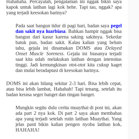
Hahahaha. Percayalah, pengalaman ini nggak bikin saya
kapok untuk latihan lagi kok hehe. Tapi tau, nggak? apa
yang terjadi keesokan harinya?
Pada saat bangun tidur di pagi hari, badan saya
pegel
dan sakit nya luarbiasa
. Bahkan hampir nggak bisa
bangun dari kasur karena saking sakitnya. Sekedar
batuk pun, badan sakit. Kalau kalian yang belum
tahu, gejala ini dinamakan DOMS atau
Delayed
Onset Muscle Soreness
. Gejala ini biasanya terjadi
saat kita udah melakukan latihan dengan intensitas
tinggi. Jadi kemungkinan otot-otot kita cukup kaget
dan mulai beradaptasi di keesokan harinya.
DOMS ini akan hilang sekitar 2-3 hari. Bisa lebih cepat,
atau bisa lebih lambat, Hahahah! Tapi tenang, setelah itu
badan kerasa seger banget dan ringan banget.
Mungkin segitu dulu cerita muaythai di post ini, akan
ada part 2 nya kok. Di part 2 saya akan membahas
apa yang terjadi setelah rutin latihan Muaythai. Yang
jelas pasti bikin kalian pengen nyoba latihan kok,
HAHAHA!