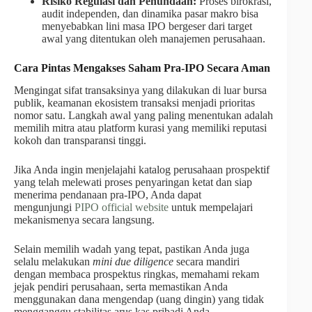
Risiko Regulasi dan Penundaan:
Proses birokrasi,
audit independen, dan dinamika pasar makro bisa
menyebabkan lini masa IPO bergeser dari target
awal yang ditentukan oleh manajemen perusahaan.
Cara Pintas Mengakses Saham Pra-IPO Secara Aman
Mengingat sifat transaksinya yang dilakukan di luar bursa
publik, keamanan ekosistem transaksi menjadi prioritas
nomor satu. Langkah awal yang paling menentukan adalah
memilih mitra atau platform kurasi yang memiliki reputasi
kokoh dan transparansi tinggi.
Jika Anda ingin menjelajahi katalog perusahaan prospektif
yang telah melewati proses penyaringan ketat dan siap
menerima pendanaan pra-IPO, Anda dapat
mengunjungi
PIPO official website
untuk mempelajari
mekanismenya secara langsung.
Selain memilih wadah yang tepat, pastikan Anda juga
selalu melakukan
mini due diligence
secara mandiri
dengan membaca prospektus ringkas, memahami rekam
jejak pendiri perusahaan, serta memastikan Anda
menggunakan dana mengendap (uang dingin) yang tidak
mengganggu stabilitas arus kas pribadi Anda.