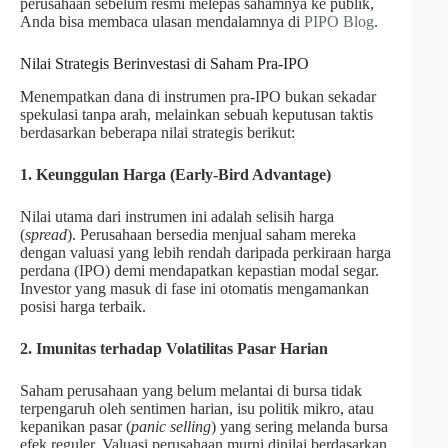
perusahaan sebelum resmi melepas sahamnya ke publik,
Anda bisa membaca ulasan mendalamnya di
PIPO Blog
.
Nilai Strategis Berinvestasi di Saham Pra-IPO
Menempatkan dana di instrumen pra-IPO bukan sekadar
spekulasi tanpa arah, melainkan sebuah keputusan taktis
berdasarkan beberapa nilai strategis berikut:
1. Keunggulan Harga (Early-Bird Advantage)
Nilai utama dari instrumen ini adalah selisih harga
(
spread
). Perusahaan bersedia menjual saham mereka
dengan valuasi yang lebih rendah daripada perkiraan harga
perdana (IPO) demi mendapatkan kepastian modal segar.
Investor yang masuk di fase ini otomatis mengamankan
posisi harga terbaik.
2. Imunitas terhadap Volatilitas Pasar Harian
Saham perusahaan yang belum melantai di bursa tidak
terpengaruh oleh sentimen harian, isu politik mikro, atau
kepanikan pasar (
panic selling
) yang sering melanda bursa
efek reguler. Valuasi perusahaan murni dinilai berdasarkan