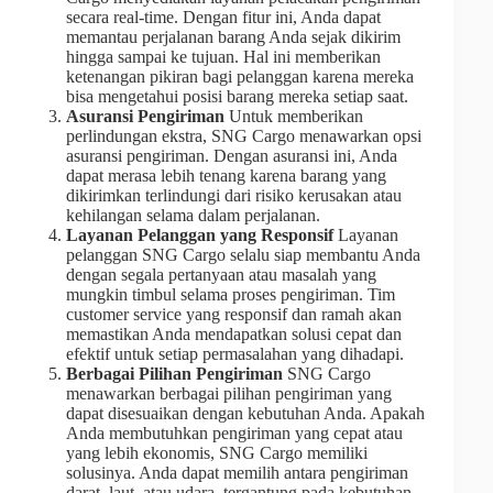
secara real-time. Dengan fitur ini, Anda dapat
memantau perjalanan barang Anda sejak dikirim
hingga sampai ke tujuan. Hal ini memberikan
ketenangan pikiran bagi pelanggan karena mereka
bisa mengetahui posisi barang mereka setiap saat.
Asuransi Pengiriman
Untuk memberikan
perlindungan ekstra, SNG Cargo menawarkan opsi
asuransi pengiriman. Dengan asuransi ini, Anda
dapat merasa lebih tenang karena barang yang
dikirimkan terlindungi dari risiko kerusakan atau
kehilangan selama dalam perjalanan.
Layanan Pelanggan yang Responsif
Layanan
pelanggan SNG Cargo selalu siap membantu Anda
dengan segala pertanyaan atau masalah yang
mungkin timbul selama proses pengiriman. Tim
customer service yang responsif dan ramah akan
memastikan Anda mendapatkan solusi cepat dan
efektif untuk setiap permasalahan yang dihadapi.
Berbagai Pilihan Pengiriman
SNG Cargo
menawarkan berbagai pilihan pengiriman yang
dapat disesuaikan dengan kebutuhan Anda. Apakah
Anda membutuhkan pengiriman yang cepat atau
yang lebih ekonomis, SNG Cargo memiliki
solusinya. Anda dapat memilih antara pengiriman
darat, laut, atau udara, tergantung pada kebutuhan