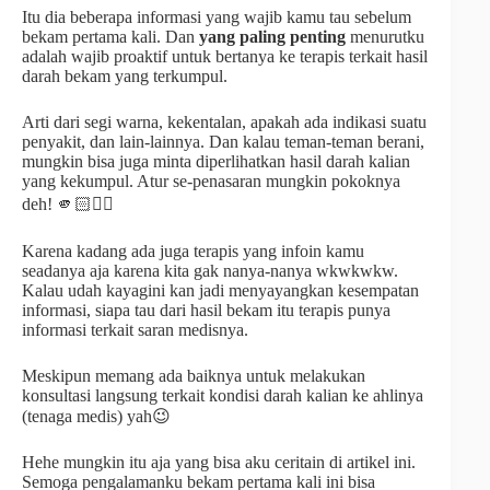
Itu dia beberapa informasi yang wajib kamu tau sebelum
bekam pertama kali. Dan
yang paling penting
menurutku
adalah wajib proaktif untuk bertanya ke terapis terkait hasil
darah bekam yang terkumpul.
Arti dari segi warna, kekentalan, apakah ada indikasi suatu
penyakit, dan lain-lainnya. Dan kalau teman-teman berani,
mungkin bisa juga minta diperlihatkan hasil darah kalian
yang kekumpul. Atur se-penasaran mungkin pokoknya
deh! 🫵🏻🙂‍↕️
Karena kadang ada juga terapis yang infoin kamu
seadanya aja karena kita gak nanya-nanya wkwkwkw.
Kalau udah kayagini kan jadi menyayangkan kesempatan
informasi, siapa tau dari hasil bekam itu terapis punya
informasi terkait saran medisnya.
Meskipun memang ada baiknya untuk melakukan
konsultasi langsung terkait kondisi darah kalian ke ahlinya
(tenaga medis) yah😉
Hehe mungkin itu aja yang bisa aku ceritain di artikel ini.
Semoga pengalamanku bekam pertama kali ini bisa