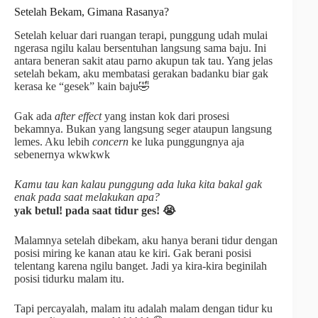
Setelah Bekam, Gimana Rasanya?
Setelah keluar dari ruangan terapi, punggung udah mulai
ngerasa ngilu kalau bersentuhan langsung sama baju. Ini
antara beneran sakit atau parno akupun tak tau. Yang jelas
setelah bekam, aku membatasi gerakan badanku biar gak
kerasa ke “gesek” kain baju🤣
Gak ada
after effect
yang instan kok dari prosesi
bekamnya. Bukan yang langsung seger ataupun langsung
lemes. Aku lebih
concern
ke luka punggungnya aja
sebenernya wkwkwk
Kamu tau kan kalau punggung ada luka kita bakal gak
enak pada saat melakukan apa?
yak betul! pada saat tidur ges! 😭
Malamnya setelah dibekam, aku hanya berani tidur dengan
posisi miring ke kanan atau ke kiri. Gak berani posisi
telentang karena ngilu banget. Jadi ya kira-kira beginilah
posisi tidurku malam itu.
Tapi percayalah, malam itu adalah malam dengan tidur ku