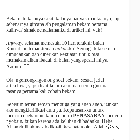
Bekam itu katanya sakit, katanya banyak manfaatnya, tapi
sebenarnya gimana sih pengalaman bekam pertama
kalinya? simak pengalamanku di artikel ini, yuk!
Anyway
, selamat memasuki 10 hari terakhir bulan
Ramadhan teman-teman
online
-ku! Semoga kita semua
dimudahkan dan diberikan kekuatan untuk bisa
memaksimalkan ibadah di bulan yang spesial ini ya,
Aamiin..🙂‍↕️
Oia, ngomong-ngomong soal bekam, sesuai judul
artikelnya, yaps di artikel ini aku mau cerita gimana
rasanya pertama kali cobain bekam.
Sebelum teman-teman menduga yang aneh-aneh, izinkan
aku mengklarifikasi dulu ya. Keputusan-ku untuk
mencoba bekam ini karena murni
PENASARAN
pengen
nyobain, bukan karena ada keluhan di badanku. Hehe,
Alhamdulillah masih dikasih kesehatan oleh Allah 😬🫰🏻